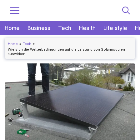
Zum
MENÜ
Inhalt
springen
Home
Business
Tech
Health
Life style
H
Home
Tech
Wie sich die Wetterbedingungen auf die Leistung von Solarmodulen
auswirken