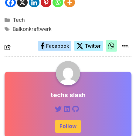
Kategorien
Tech
Schlagwörter
Balkonkraftwerk
Facebook
Twitter
techs slash
Follow