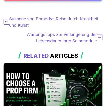
Suzanne von Borsodys Reise durch Krankheit
und Kunst
Wartungstipps zur Verlängerung der
Lebensdauer Ihrer Solarmodule
RELATED
ARTICLES