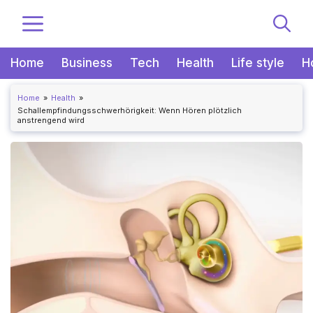
Zum
MENÜ
Inhalt
springen
Home
Business
Tech
Health
Life style
H
Home
Health
Schallempfindungsschwerhörigkeit: Wenn Hören plötzlich
anstrengend wird