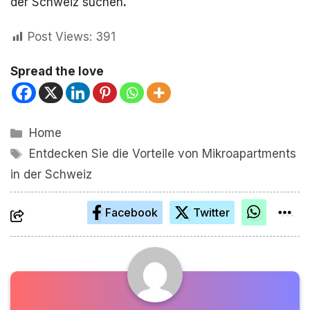
der Schweiz suchen
.
Post Views:
391
Spread the love
Kategorien
Home
Schlagwörter
Entdecken Sie die Vorteile von Mikroapartments
in der Schweiz
Facebook
Twitter