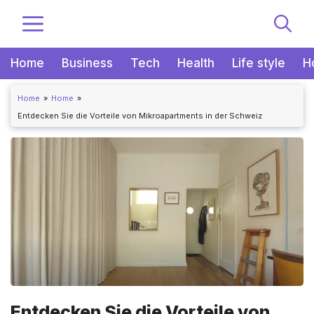
Zum
MENÜ
Inhalt
springen
Home
Business
Tech
Health
Life style
H
Home
Home
Entdecken Sie die Vorteile von Mikroapartments in der Schweiz
Entdecken Sie die Vorteile von